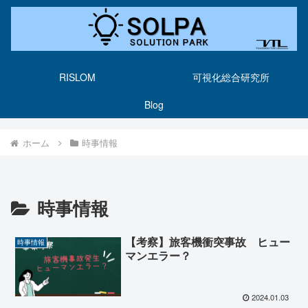
RISLOM
可視化総合研究所
Blog
ホーム
時事情報
時事情報
【考察】旅客機衝突事故 ヒュー
時事情報
マンエラー？
2024.01.03