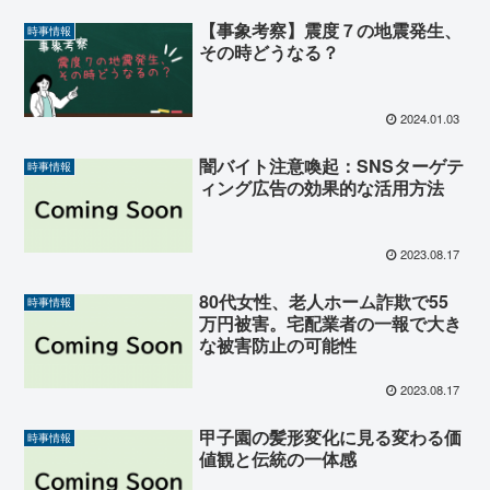
【事象考察】震度７の地震発生、
時事情報
その時どうなる？
2024.01.03
闇バイト注意喚起：SNSターゲテ
時事情報
ィング広告の効果的な活用方法
2023.08.17
80代女性、老人ホーム詐欺で55
時事情報
万円被害。宅配業者の一報で大き
な被害防止の可能性
2023.08.17
甲子園の髪形変化に見る変わる価
時事情報
値観と伝統の一体感