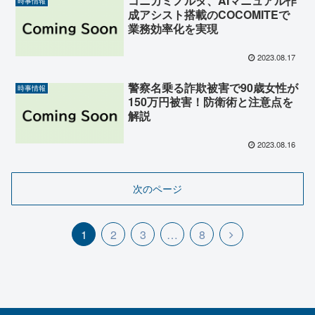
コニカミノルタ、AIマニュアル作
時事情報
成アシスト搭載のCOCOMITEで
業務効率化を実現
2023.08.17
警察名乗る詐欺被害で90歳女性が
時事情報
150万円被害！防衛術と注意点を
解説
2023.08.16
次のページ
次
1
2
3
…
8
へ